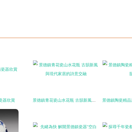
瓷器欣賞
景德鎮青花瓷山水花瓶 古韻新風與現代家居的詩意交融