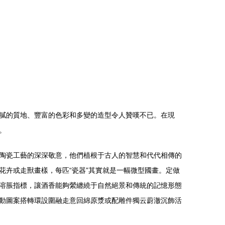
膩的質地、豐富的色彩和多變的造型令人贊嘆不已。在現
。
陶瓷工藝的深深敬意，他們植根于古人的智慧和代代相傳的
卉或走獸畫樣，每匹“瓷器”其實就是一幅微型國畫。定做
溶脹指標，讓酒香能夠縈纏繞于自然絕景和傳統的記憶形態
動圖案搭轉環設圍融走意回綿原漿或配雕件獨云蔚澈沉飾活