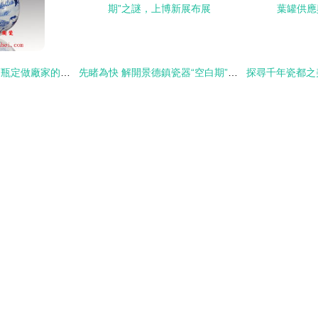
景德鎮瓷器與瓷器酒瓶定做廠家的藝術之旅
先睹為快 解開景德鎮瓷器“空白期”之謎，上博新展布展