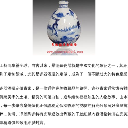
工藝而享譽全球。自古以來，景德鎮瓷器就是中國文化的象征之一，其細
到了定制領域，尤其是瓷器酒瓶的定做，成為了一個不斷壯大的特色產業
瓷器酒瓶定做廠家，是一條通往完美收藏品的路徑。這些廠家通常懷有對
傳統美學的土壤。精良的高溫白釉，通常繪制栩栩如生的人物故事、山水花
，每一步鑲嵌窼燒煉化正保證穩定低溫收縮的雙驗控解充分預留好底量抗
粹…仿滑、凈麗陶瓷特有光華返效出雋藏的干差細膩內容潛格銘演在完美
饋稱道俱甚致用細膩封賞。