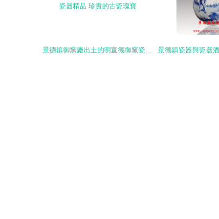
景德鎮御窯廠出土的明宣德御窯瓷器精品 珍貴的古瓷瑰寶