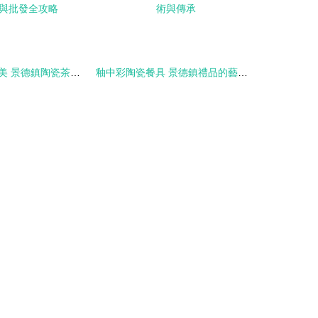
探尋千年瓷都之美 景德鎮陶瓷茶葉罐供應與批發全攻略
釉中彩陶瓷餐具 景德鎮禮品的藝術與傳承