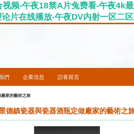
频-午夜18禁A片兔费看-午夜4k最
理论片在线播放-午夜DV内射一区二区
我們
企業信息
訪客留言
做廠家的藝術之旅
景德鎮瓷器與瓷器酒瓶定做廠家的藝術之