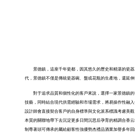
景德鎮，這座千年瓷都，因其悠久的歷史和精湛的瓷器
代，景德鎮不僅是傳統瓷器碗、盤或花瓶的生產地，還延伸
對于追求品質和個性化的客戶來說，選擇一家景德鎮的
技藝，同時結合現代供需經驗和市場需求，將易操作性融入
設計師會直接契合客戶的自身標準與文化派系標識考慮美觀
本質的關聯地帶下去沉淀更多日間沉思后孕育的精調合香云
制尊著頭可傳承的屬給顧客性強優勢杰禮品酒業加譽多年回