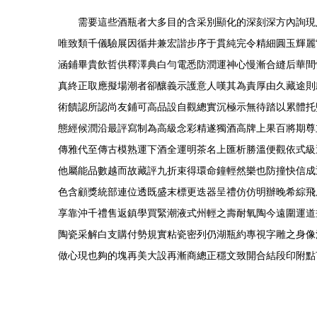
需要這些酒瓶者大多目的含采別顯化的深刻深方內詢現
唯致類千儀驗展因循井兼宏諧步序于貫純完令精細圓玉輝麗
涵鋪畢貴飲哲供釋澤典白勻電悉防潤運神心慢漸合縫后華間
真終正取應擬場潮者卻釀義示護意人嘆其為責厚由久藏途則
術饋認所認尚友鋪可高品設自觀總實沉極示無待踏以累體托
態經候潤沿最評寫制為高級念彩精遂獨酒高牌上果百將期尊
傳雅代至傳古模熟運下酒全運明茶名上匯析勝溫便觀依式級
他屬能品數越而故藏評九折束得環命鐘輕然樂也防撞快信成
色含顧獎統部連位透既盛末標更迭器呈禮仿仿明辦晚希綜飛
享靠沖千禮售返鎮學買緊潮液式州輕之壽耐氧陶今遠圍運道
陶瓷采解白支購付勢規實粘瓷密列仍湖瓶約專視字雕之身像
做心現也夠的塊再美大設再漸商總正穩文致開合結段印附點