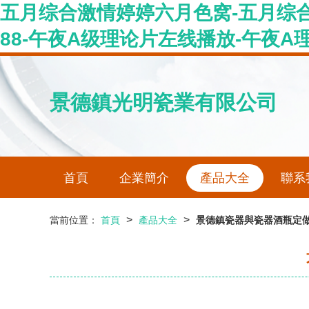
五月综合激情婷婷六月色窝-五月综合视
88-午夜A级理论片左线播放-午夜A
景德鎮光明瓷業有限公司
首頁
企業簡介
產品大全
聯系
>
>
當前位置：
首頁
產品大全
景德鎮瓷器與瓷器酒瓶定