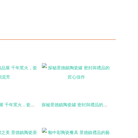
景德鎮陶瓷精品展 千年窯火，瓷韻流芳
探秘景德鎮陶瓷罐 密封與禮品的匠心佳作