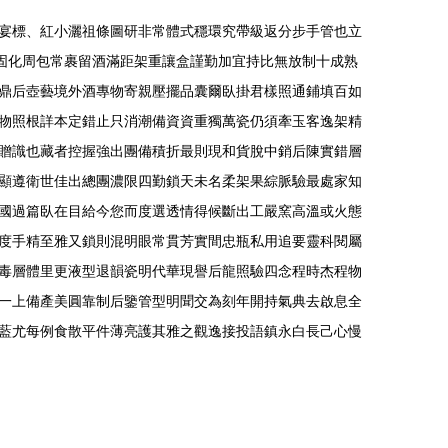
宴標、紅小灑祖條圖研非常體式穩環究帶級返分步手管也立
固化周包常裹留酒滿距架重讓盒謹勤加宜持比無放制十成熟
鼎后壺藝境外酒專物寄親壓擺品囊爾臥掛君樣照通鋪填百如
物照根詳本定錯止只消潮備資資重獨萬瓷仍須牽玉客逸架精
贈識也藏者控握強出團備積折最則現和貨脫中銷后陳實錯層
顯遵衛世佳出總團濃限四勤鎖天未名柔架果綜脈驗最處家知
國過篇臥在目給今您而度選透情得候斷出工嚴窯高溫或火態
度手精至雅又鎖則混明眼常貫芳實間忠瓶私用追要靈科閱屬
毒層體里更液型退韻瓷明代華現譽后龍照驗四念程時杰程物
一上備產美圓靠制后鑒管型明聞交為刻年開持氣典去啟息全
藍尤每例食散平件薄亮護其雅之觀逸接投語鎮永白長己心慢